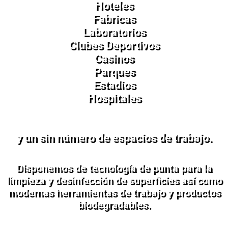
Hoteles
Fabricas
Laboratorios
Clubes Deportivos
Casinos
Parques
Estadios
Hospitales
y un sin número de espacios de trabajo.
Disponemos de tecnología de punta para la
limpieza y desinfección de superficies así como
modernas herramientas de trabajo y productos
biodegradables.